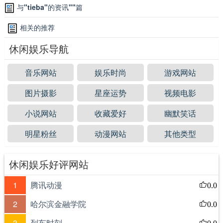
驾校查询
驾校排名
与
"tieba"
的资讯
""
篇
学车网
驾校网
相关的推荐
考驾照
学车
休闲娱乐导航
音乐网站
娱乐时尚
游戏网站
图片摄影
星座运势
视频电影
小说网站
收藏爱好
幽默笑话
明星粉丝
动漫网站
其他类型
休闲娱乐好评网站
1
腾讯动漫
0.0
2
哈尔滨金融学院
0.0
3
列车时刻
0.0