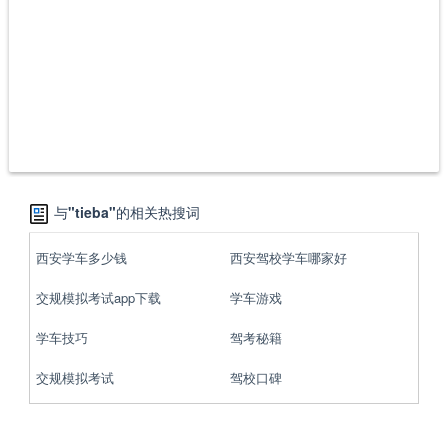
与
"tieba"
的相关热搜词
西安学车多少钱
西安驾校学车哪家好
交规模拟考试app下载
学车游戏
学车技巧
驾考秘籍
交规模拟考试
驾校口碑
驾校投诉
驾校点评