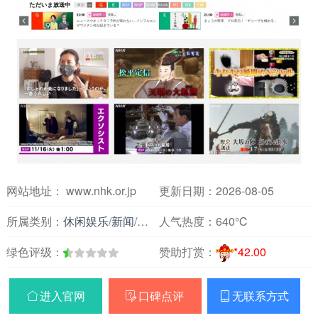
网站地址： www.nhk.or.jp
更新日期：2026-08-05
所属类别：
休闲娱乐
/
新闻
/
主要媒体报刊
人气热度：
640℃
绿色评级：
赞助打赏：
*42.00
进入官网
口碑点评
无联系方式


