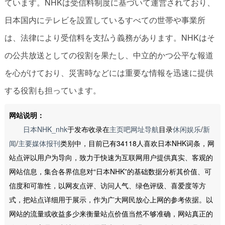
ています。NHKは受信料制度に基づいて運営されており、
日本国内にテレビを設置しているすべての世帯や事業所
は、法律により受信料を支払う義務があります。NHKはそ
の公共放送としての役割を果たし、中立的かつ公平な報道
を心がけており、災害時などには重要な情報を迅速に提供
する役割も担っています。
网站说明：
日本NHK_nhk
于发布收录在
主页吧网址导航
目录
休闲娱乐
/
新
闻
/
主要媒体报刊
类别中，目前已有34118人喜欢日本NHK词条，网
站点评以用户为导向，致力于快速为互联网用户提供真实、客观的
网站信息，集合各界信息对“日本NHK”的基础数据分析其价值、可
信度和可靠性，以网友点评、访问人气、绿色评级、喜爱度等方
式，把站点详细用于展示，作为广大网民放心上网的参考依据。以
网站的流量或收益多少来衡量站点价值当然不够准确，网站真正的