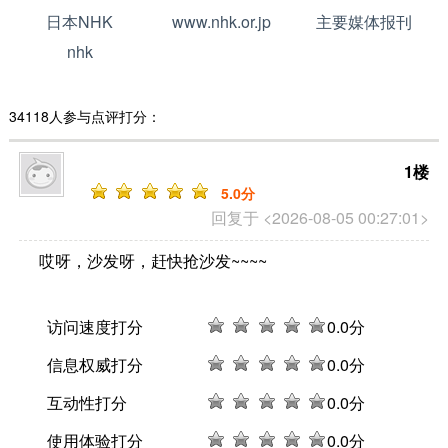
日本NHK
www.nhk.or.jp
主要媒体报刊
nhk
34118人参与点评打分：
1楼
5
.0分
回复于 <2026-08-05 00:27:01>
哎呀，沙发呀，赶快抢沙发~~~~
访问速度打分
0
.0分
信息权威打分
0
.0分
互动性打分
0
.0分
使用体验打分
0
.0分