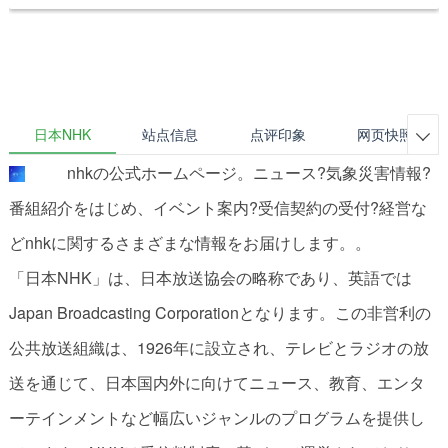
日本NHK
站点信息
点评印象
网页快照

nhkの公式ホームページ。ニュース?気象災害情報?
番組紹介をはじめ、イベント案内?受信契約の受付?経営な
どnhkに関するさまざまな情報をお届けします。。
「日本NHK」は、日本放送協会の略称であり、英語では
Japan Broadcasting Corporationとなります。この非営利の
公共放送組織は、1926年に設立され、テレビとラジオの放
送を通じて、日本国内外に向けてニュース、教育、エンタ
ーテインメントなど幅広いジャンルのプログラムを提供し