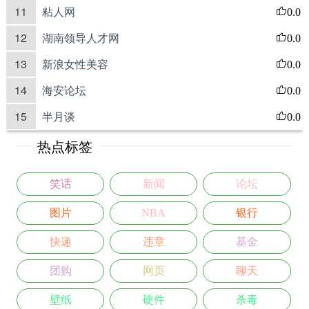
11
粘人网
0.0
12
湖南领导人才网
0.0
13
新浪女性美容
0.0
14
海安论坛
0.0
15
半月谈
0.0
热点标签
笑话
新闻
论坛
图片
NBA
银行
快递
违章
基金
团购
网页
聊天
壁纸
硬件
杀毒