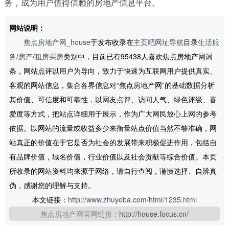
务，成为用户值得信赖的房地产信息平台。
网站说明：
焦点房地产网_house
于发布收录在
主页吧网址导航
目录
生活服
务
/
房产
/
租房买房
类别中，目前已有95438人喜欢焦点房地产网词
条，网站点评以用户为导向，致力于快速为互联网用户提供真实、
客观的网站信息，集合各界信息对“焦点房地产网”的基础数据分析
其价值、可信度和可靠性，以网友点评、访问人气、绿色评级、喜
爱度等方式，把站点详细用于展示，作为广大网民放心上网的参考
依据。以网站的流量或收益多少来衡量站点价值当然不够准确，网
站真正的价值在于它是否为社会的发展带来积极促进作用，包括自
有品牌价值，域名价值，行业价值以及社会贡献等综合价值。本页
所收录的网站资料均来源于网络，请自行查阅，谨慎选择、自辨真
伪，感谢您的理解与支持。
本文链接：
http://www.zhuyeba.com/html/1235.html
焦点房地产网官网链接：
http://house.focus.cn/