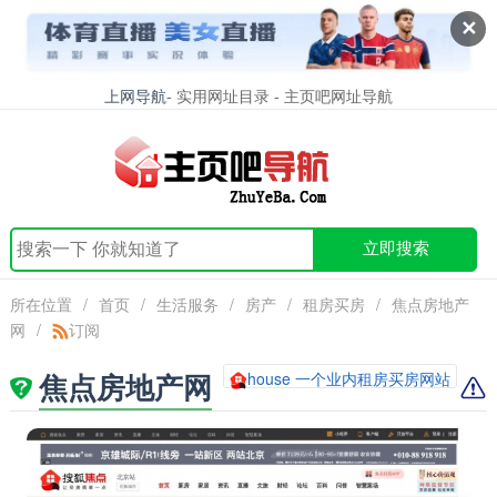
✕
上网导航
- 实用网址目录 - 主页吧网址导航
立即搜索
所在位置
/
首页
/
生活服务
/
房产
/
租房买房
/
焦点房地产
网
/
订阅
焦点房地产网
house 一个业内租房买房网站