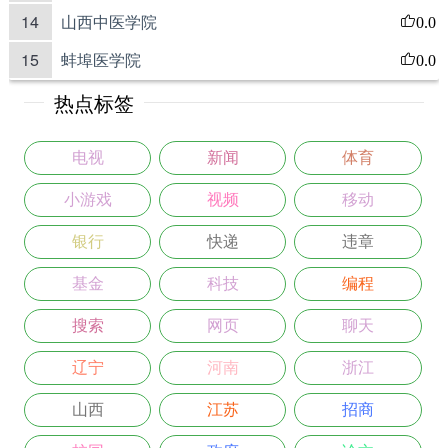
14
山西中医学院
0.0
15
蚌埠医学院
0.0
热点标签
电视
新闻
体育
小游戏
视频
移动
银行
快递
违章
基金
科技
编程
搜索
网页
聊天
辽宁
河南
浙江
山西
江苏
招商