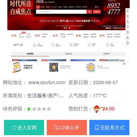
网站地址： www.soufun.com
更新日期：2026-08-07
所属类别：
生活服务
/
房产
/
租房买房
人气热度：
177℃
绿色评级：
赞助打赏：
*24.00
进入官网
口碑点评
无联系方式


