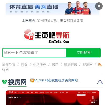
✕
上网主页
- 实用网址目录 - 主页吧网址导航
立即搜索
所在位置
/
首页
/
生活服务
/
房产
/
租房买房
/
搜房网
/
订阅
搜房网
soufun 精心收集租房买房网站