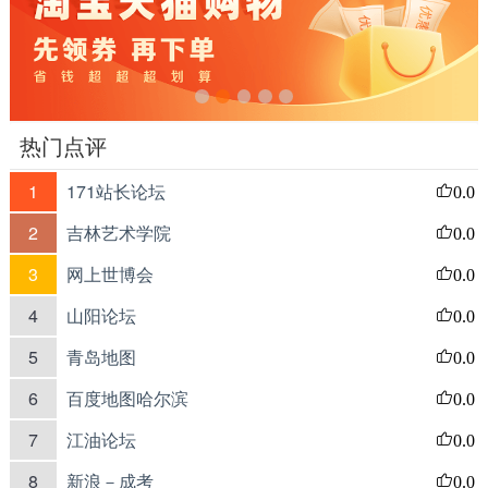
热门点评
1
171站长论坛
0.0
2
吉林艺术学院
0.0
3
网上世博会
0.0
4
山阳论坛
0.0
5
青岛地图
0.0
6
百度地图哈尔滨
0.0
7
江油论坛
0.0
8
新浪－成考
0.0