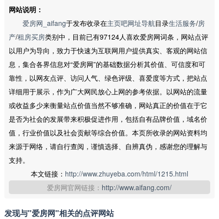
网站说明：
爱房网_aifang
于发布收录在
主页吧网址导航
目录
生活服务
/
房
产
/
租房买房
类别中，目前已有97124人喜欢爱房网词条，网站点评
以用户为导向，致力于快速为互联网用户提供真实、客观的网站信
息，集合各界信息对“爱房网”的基础数据分析其价值、可信度和可
靠性，以网友点评、访问人气、绿色评级、喜爱度等方式，把站点
详细用于展示，作为广大网民放心上网的参考依据。以网站的流量
或收益多少来衡量站点价值当然不够准确，网站真正的价值在于它
是否为社会的发展带来积极促进作用，包括自有品牌价值，域名价
值，行业价值以及社会贡献等综合价值。本页所收录的网站资料均
来源于网络，请自行查阅，谨慎选择、自辨真伪，感谢您的理解与
支持。
本文链接：
http://www.zhuyeba.com/html/1215.html
爱房网官网链接：
http://www.aifang.com/
发现与"爱房网"相关的点评网站