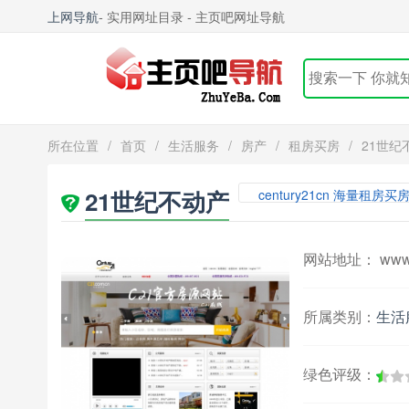
上网导航
- 实用网址目录 - 主页吧网址导航
所在位置
/
首页
/
生活服务
/
房产
/
租房买房
/
21世纪
21世纪不动产
century21cn 海量租房买
网站地址： www.c
所属类别：
生活
绿色评级：