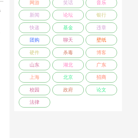
网游
笑话
音乐
楼
新闻
论坛
银行
>
快递
基金
违章
团购
聊天
壁纸
硬件
杀毒
博客
山东
湖北
广东
上海
北京
招商
校园
政府
论文
法律