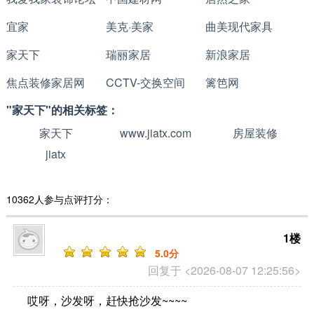
宜家
美克·美家
曲美现代家具
家天下
瑞丽家居
新浪家居
焦点装修家居网
CCTV-交换空间
篱笆网
"家天下"的相关标签：
家天下
www.jiatx.com
房屋装修
jiatx
10362人参与点评打分：
1楼
5
.0分
回复于 <2026-08-07 12:25:56>
哎呀，沙发呀，赶快抢沙发~~~~