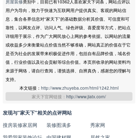
房屋装修
类别中，目前已有10362人喜欢家天下词条，网站点评以
用户为导向，致力于快速为互联网用户提供真实、客观的网站信
息，集合各界信息对“家天下”的基础数据分析其价值、可信度和可
靠性，以网友点评、访问人气、绿色评级、喜爱度等方式，把站点
详细用于展示，作为广大网民放心上网的参考依据。以网站的流量
或收益多少来衡量站点价值当然不够准确，网站真正的价值在于它
是否为社会的发展带来积极促进作用，包括自有品牌价值，域名价
值，行业价值以及社会贡献等综合价值。本页所收录的网站资料均
来源于网络，请自行查阅，谨慎选择、自辨真伪，感谢您的理解与
支持。
本文链接：
http://www.zhuyeba.com/html/1242.html
家天下官网链接：
http://www.jiatx.com/
发现与"家天下"相关的点评网站
搜房装修家居网
装修图满多
秀家网
我爱我家装饰论坛
中国建材网
居然之家