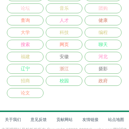
论坛
音乐
团购
查询
人才
健康
大学
科技
编程
搜索
网页
聊天
福建
安徽
河北
辽宁
浙江
摄影
招商
校园
政府
论文
关于我们
意见反馈
贡献网站
友情链接
站点地图