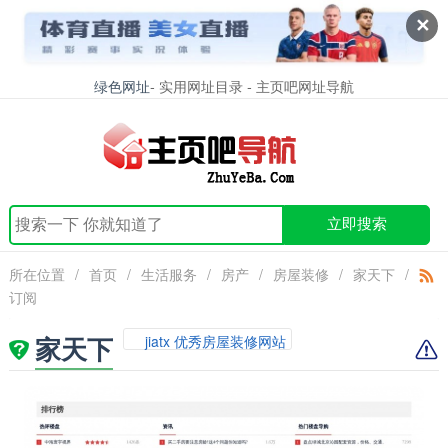
✕
绿色网址
- 实用网址目录 - 主页吧网址导航
立即搜索
所在位置
/
首页
/
生活服务
/
房产
/
房屋装修
/
家天下
/
订阅
家天下
jiatx 优秀房屋装修网站