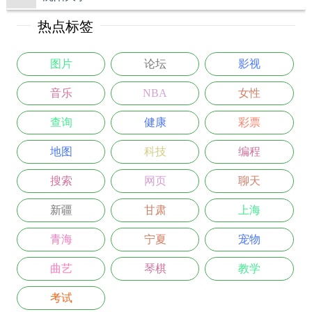
热点标签
图片
论坛
影视
音乐
NBA
女性
查询
健康
彩票
地图
科技
编程
搜索
网页
聊天
新疆
甘肃
上海
青海
宁夏
宠物
曲艺
琴棋
教学
考试