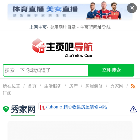
✕
上网主页
- 实用网址目录 - 主页吧网址导航
立即搜索
所在位置
/
首页
/
生活服务
/
房产
/
房屋装修
/
秀家网
/
订阅
秀家网
xiuhome 精心收集房屋装修网站