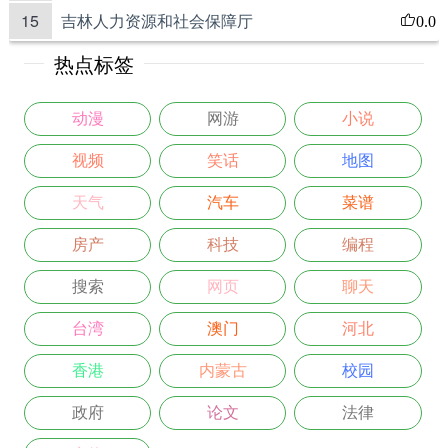
15
吉林人力资源和社会保障厅
0.0
热点标签
动漫
网游
小说
视频
笑话
地图
天气
汽车
菜谱
房产
科技
编程
搜索
网页
聊天
台湾
澳门
河北
香港
内蒙古
校园
政府
论文
法律