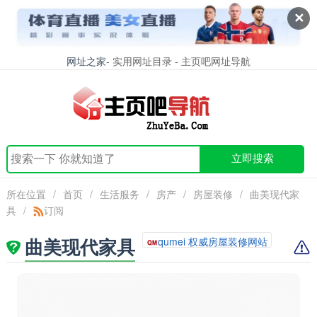
✕
网址之家
- 实用网址目录 - 主页吧网址导航
立即搜索
所在位置
/
首页
/
生活服务
/
房产
/
房屋装修
/
曲美现代家
具
/
订阅
曲美现代家具
qumei 权威房屋装修网站