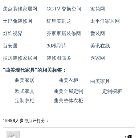
焦点装修家居网
CCTV-交换空间
篱笆网
土巴兔装修网
红星美凯龙
太平洋家居网
灯饰视界
齐家家居装修网
爱装网
百安居
3d模型库
美讯在线
搜房装修家居网
装修图满多
秀家网
"曲美现代家具"的相关标签：
曲美家居
曲美衣柜
曲美家具
欧式家具
曲美全屋定制
定制橱柜
定制衣柜
曲美整体衣柜
18498人参与点评打分：
1楼