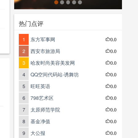
热门点评
1
东方军事网
0.0
2
西安市旅游局
0.0
3
哈发时尚美容美发网
0.0
4
QQ空间代码站-诱舞坊
0.0
5
旺旺英语
0.0
6
798艺术区
0.0
7
太原师范学院
0.0
8
基金净值
0.0
9
大公报
0.0