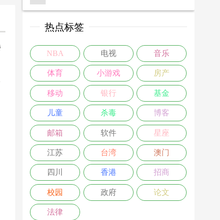
热点标签
楼
NBA
电视
音乐
>
体育
小游戏
房产
移动
银行
基金
儿童
杀毒
博客
邮箱
软件
星座
江苏
台湾
澳门
四川
香港
招商
校园
政府
论文
法律