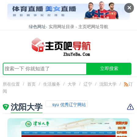
✕
绿色网址
- 实用网址目录 - 主页吧网址导航
立即搜索
所在位置
/
首页
/
生活服务
/
大学
/
辽宁
/
沈阳大学
/
订
阅
沈阳大学
syu 优秀辽宁网站