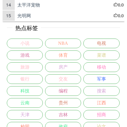
14
太平洋宠物
0.0
15
光明网
0.0
热点标签
小说
NBA
电视
游戏
体育
菜谱
旅游
房产
移动
银行
交友
军事
科技
编程
搜索
云南
贵州
江西
天津
吉林
招商
校园
政府
论文