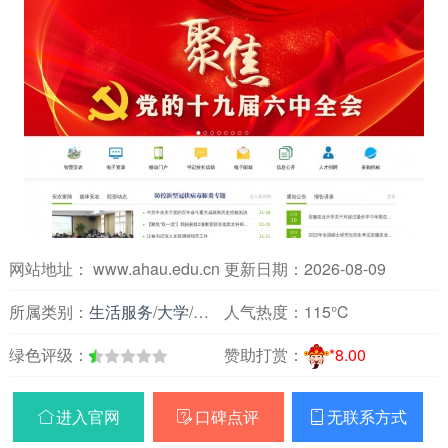
网站地址： www.ahau.edu.cn
更新日期：2026-08-09
所属类别：
生活服务
/
大学
/
安徽
人气热度：
115℃
绿色评级：
赞助打赏：
*8.00
进入官网
口碑点评
无联系方式


