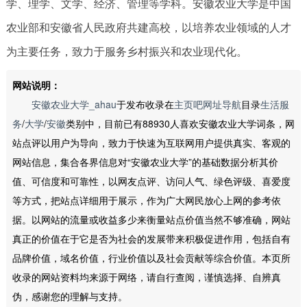
学、理学、文学、经济、管理等学科。安徽农业大学是中国
农业部和安徽省人民政府共建高校，以培养农业领域的人才
为主要任务，致力于服务乡村振兴和农业现代化。
网站说明：
安徽农业大学_ahau
于发布收录在
主页吧网址导航
目录
生活服
务
/
大学
/
安徽
类别中，目前已有88930人喜欢安徽农业大学词条，网
站点评以用户为导向，致力于快速为互联网用户提供真实、客观的
网站信息，集合各界信息对“安徽农业大学”的基础数据分析其价
值、可信度和可靠性，以网友点评、访问人气、绿色评级、喜爱度
等方式，把站点详细用于展示，作为广大网民放心上网的参考依
据。以网站的流量或收益多少来衡量站点价值当然不够准确，网站
真正的价值在于它是否为社会的发展带来积极促进作用，包括自有
品牌价值，域名价值，行业价值以及社会贡献等综合价值。本页所
收录的网站资料均来源于网络，请自行查阅，谨慎选择、自辨真
伪，感谢您的理解与支持。