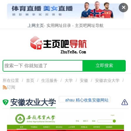
✕
上网主页
- 实用网址目录 - 主页吧网址导航
立即搜索
所在位置
/
首页
/
生活服务
/
大学
/
安徽
/
安徽农业大学
/
订阅
安徽农业大学
ahau 精心收集安徽网站