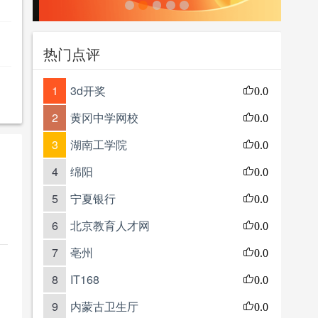
热门点评
1
3d开奖
0.0
2
黄冈中学网校
0.0
3
湖南工学院
0.0
4
绵阳
0.0
5
宁夏银行
0.0
6
北京教育人才网
0.0
7
亳州
0.0
8
IT168
0.0
9
内蒙古卫生厅
0.0