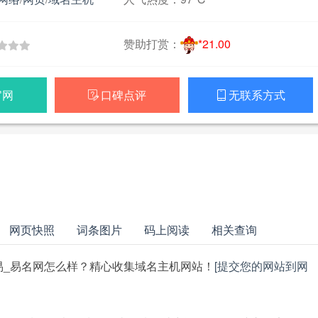
赞助打赏：
*21.00
官网
口碑点评
无联系方式


网页快照
词条图片
码上阅读
相关查询
易_易名网怎么样？精心收集域名主机网站！
[提交您的网站到网