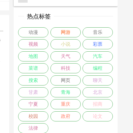
热点标签
动漫
网游
音乐
楼
视频
小说
彩票
>
地图
天气
汽车
菜谱
科技
编程
搜索
网页
聊天
甘肃
青海
北京
宁夏
重庆
招商
校园
政府
论文
法律