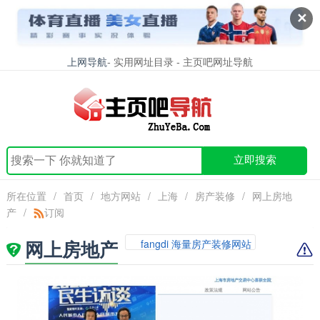
✕
上网导航
- 实用网址目录 - 主页吧网址导航
立即搜索
所在位置
/
首页
/
地方网站
/
上海
/
房产装修
/
网上房地
产
/
订阅
网上房地产
fangdi 海量房产装修网站