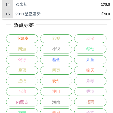
14
欧米茄
0.0
15
2011星座运势
0.0
热点标签
小游戏
影视
动漫
网游
小说
移动
银行
基金
儿童
股票
网页
聊天
壁纸
硬件
杀毒
台湾
澳门
香港
内蒙古
海南
招商
校园
政府
论文