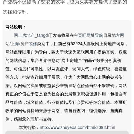
产交易不仅提高了交易的效率，也为买卖双方提供了更多的
选择和便利。
网站说明：
网上房地产_fangdi
于发布收录在
主页吧网址导航
目录
地方网
站
/
上海
/
房产装修
类别中，目前已有52224人喜欢网上房地产词条，
网站点评以用户为导向，致力于快速为互联网用户提供真实、客观
的网站信息，集合各界信息对“网上房地产”的基础数据分析其价
值、可信度和可靠性，以网友点评、访问人气、绿色评级、喜爱度
等方式，把站点详细用于展示，作为广大网民放心上网的参考依
据。以网站的流量或收益多少来衡量站点价值当然不够准确，网站
真正的价值在于它是否为社会的发展带来积极促进作用，包括自有
品牌价值，域名价值，行业价值以及社会贡献等综合价值。本页所
收录的网站资料均来源于网络，请自行查阅，谨慎选择、自辨真
伪，感谢您的理解与支持。
本文链接：
http://www.zhuyeba.com/html/3393.html