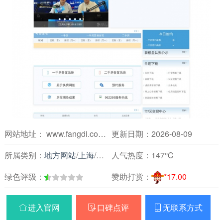
网站地址： www.fangdi.com.cn
更新日期：2026-08-09
所属类别：
地方网站
/
上海
/
房产装修
人气热度：
147℃
绿色评级：
赞助打赏：
*17.00
进入官网
口碑点评
无联系方式


