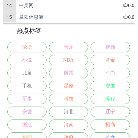
14
中吴网
0.0
15
阜阳信息港
0.0
热点标签
论坛
音乐
视频
小说
NBA
基金
儿童
股票
时尚
手机
星座
交友
军事
科技
编程
安徽
河北
辽宁
浙江
河南
招商
校园
政府
论文