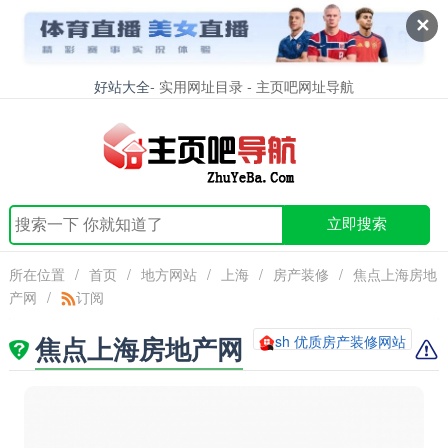
✕
好站大全
- 实用网址目录 - 主页吧网址导航
立即搜索
所在位置
/
首页
/
地方网站
/
上海
/
房产装修
/
焦点上海房地
产网
/
订阅
焦点上海房地产网
sh 优质房产装修网站