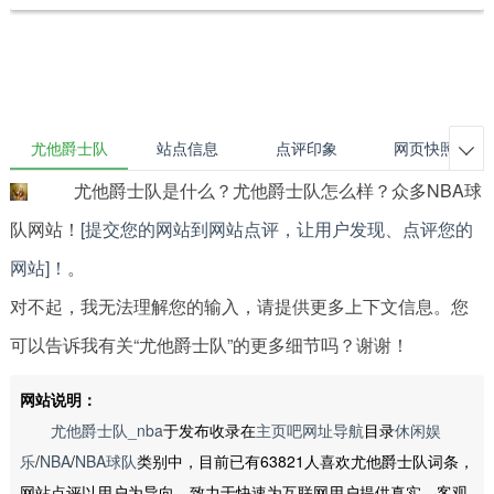
尤他爵士队
站点信息
点评印象
网页快照

尤他爵士队是什么？尤他爵士队怎么样？众多NBA球
队网站！
[提交您的网站到网站点评，让用户发现、点评您的
网站]！
。
对不起，我无法理解您的输入，请提供更多上下文信息。您
可以告诉我有关“尤他爵士队”的更多细节吗？谢谢！
网站说明：
尤他爵士队_nba
于发布收录在
主页吧网址导航
目录
休闲娱
乐
/
NBA
/
NBA球队
类别中，目前已有63821人喜欢尤他爵士队词条，
网站点评以用户为导向，致力于快速为互联网用户提供真实、客观