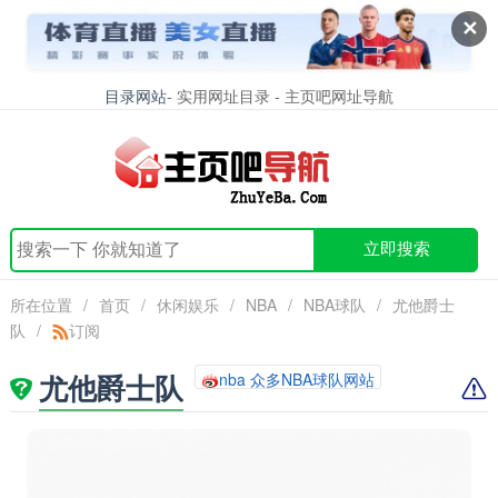
✕
目录网站
- 实用网址目录 - 主页吧网址导航
立即搜索
所在位置
/
首页
/
休闲娱乐
/
NBA
/
NBA球队
/
尤他爵士
队
/
订阅
尤他爵士队
nba 众多NBA球队网站