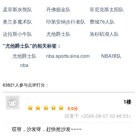
孟菲斯灰熊队
丹佛掘金队
菲尼克斯太阳队
奥兰多魔术队
印第安纳步行者队
费城76人队
达拉斯小牛队
尤他爵士队
洛杉矶湖人队
"尤他爵士队"的相关标签：
尤他爵士队
nba.sports.sina.com.cn
NBA球队
nba
63821人参与点评打分：
1楼
5
.0分
回复于 <2026-08-07 02:48:53>
哎呀，沙发呀，赶快抢沙发~~~~