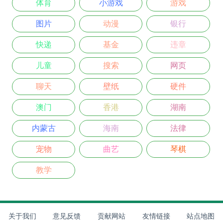
体育
小游戏
游戏
图片
动漫
银行
快递
基金
违章
儿童
搜索
网页
聊天
壁纸
硬件
澳门
香港
湖南
内蒙古
海南
法律
宠物
曲艺
琴棋
教学
关于我们
意见反馈
贡献网站
友情链接
站点地图