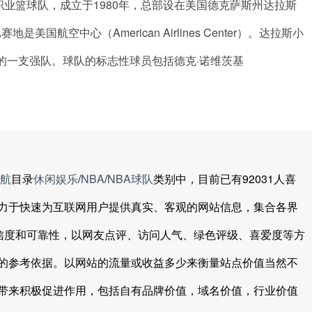
ation）的一支职业篮球队，成立于1980年，总部设在美国德克萨斯州达拉斯
航空中心（American Airlines Center）。达拉斯小
上的一支强队。球队的标志性球员包括德克·诺维茨基
航
目录
休闲娱乐
/
NBA
/
NBA球队
类别中，目前已有92031人喜
力于快速为互联网用户提供真实、客观的网站信息，集合各界
可信度和可靠性，以网友点评、访问人气、绿色评级、喜爱度等方
的参考依据。以网站的流量或收益多少来衡量站点价值当然不
带来积极促进作用，包括自有品牌价值，域名价值，行业价值