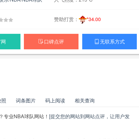
赞助打赏：
*34.00
官网
口碑点评
无联系方式


快照
词条图片
码上阅读
相关查询
？专业NBA球队网站！
[提交您的网站到网站点评，让用户发