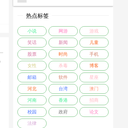
热点标签
小说
网游
游戏
笑话
新闻
儿童
股票
时尚
手机
楼
女性
杀毒
博客
>
邮箱
软件
星座
河北
台湾
澳门
河南
香港
招商
校园
政府
论文
法律