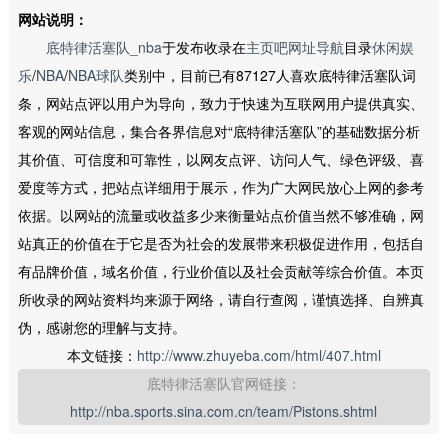
网站说明：
底特律活塞队_nba
于发布收录在
主页吧网址导航
目录
休闲娱
乐
/
NBA
/
NBA球队
类别中，目前已有87127人喜欢底特律活塞队词
条，网站点评以用户为导向，致力于快速为互联网用户提供真实、
客观的网站信息，集合各界信息对“底特律活塞队”的基础数据分析
其价值、可信度和可靠性，以网友点评、访问人气、绿色评级、喜
爱度等方式，把站点详细用于展示，作为广大网民放心上网的参考
依据。以网站的流量或收益多少来衡量站点价值当然不够准确，网
站真正的价值在于它是否为社会的发展带来积极促进作用，包括自
有品牌价值，域名价值，行业价值以及社会贡献等综合价值。本页
所收录的网站资料均来源于网络，请自行查阅，谨慎选择、自辨真
伪，感谢您的理解与支持。
本文链接：
http://www.zhuyeba.com/html/407.html
底特律活塞队官网链接：
http://nba.sports.sina.com.cn/team/Pistons.shtml