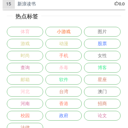
15
新浪读书
0.0
热点标签
体育
小游戏
图片
游戏
动漫
股票
时尚
手机
女性
查询
杀毒
博客
邮箱
软件
星座
河北
台湾
澳门
河南
香港
招商
校园
政府
论文
法律