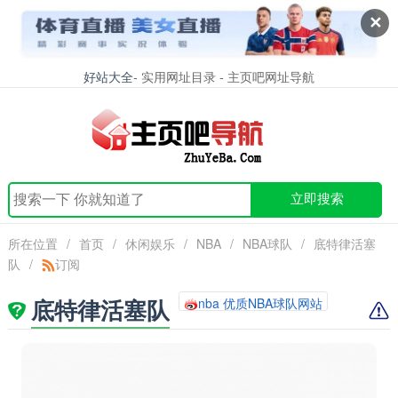
✕
好站大全
- 实用网址目录 - 主页吧网址导航
立即搜索
所在位置
/
首页
/
休闲娱乐
/
NBA
/
NBA球队
/
底特律活塞
队
/
订阅
底特律活塞队
nba 优质NBA球队网站