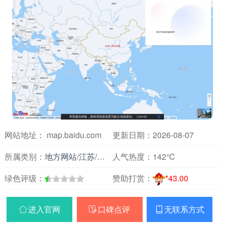
网站地址： map.baidu.com
更新日期：2026-08-07
所属类别：
地方网站
/
江苏
/
交通地图
人气热度：
142℃
绿色评级：
赞助打赏：
*43.00
进入官网
口碑点评
无联系方式


