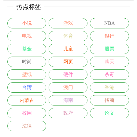
热点标签
小说
游戏
NBA
电视
体育
银行
基金
儿童
股票
时尚
网页
聊天
壁纸
硬件
杀毒
台湾
澳门
香港
内蒙古
海南
招商
校园
政府
论文
法律