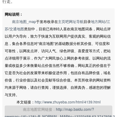
行走。
网站说明：
南京地图_map
于发布收录在
主页吧网址导航
目录
地方网站
/
江
苏
/
交通地图
类别中，目前已有893人喜欢南京地图词条，网站点评
以用户为导向，致力于快速为互联网用户提供真实、客观的网站信
息，集合各界信息对“南京地图”的基础数据分析其价值、可信度和
可靠性，以网友点评、访问人气、绿色评级、喜爱度等方式，把站
点详细用于展示，作为广大网民放心上网的参考依据。以网站的流
量或收益多少来衡量站点价值当然不够准确，网站真正的价值在于
它是否为社会的发展带来积极促进作用，包括自有品牌价值，域名
价值，行业价值以及社会贡献等综合价值。本页所收录的网站资料
均来源于网络，请自行查阅，谨慎选择、自辨真伪，感谢您的理解
与支持。
本文链接：
http://www.zhuyeba.com/html/4139.html
南京地图官网链接：
http://map.baidu.com/?
newmap=1&l=12&t=B_NORMAL_MAP&c=13222458.63,3747938