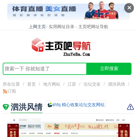
✕
上网主页
- 实用网址目录 - 主页吧网址导航
立即搜索
所在位置
/
首页
/
地方网站
/
江苏
/
论坛交友
/
泗洪风情
/
订阅
泗洪风情
shfq 精心收集论坛交友网站