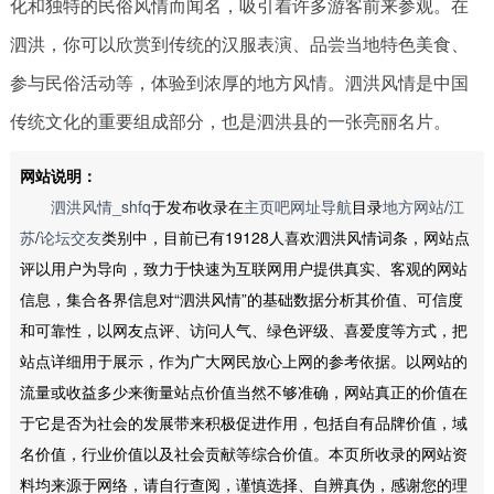
化和独特的民俗风情而闻名，吸引着许多游客前来参观。在
泗洪，你可以欣赏到传统的汉服表演、品尝当地特色美食、
参与民俗活动等，体验到浓厚的地方风情。泗洪风情是中国
传统文化的重要组成部分，也是泗洪县的一张亮丽名片。
网站说明：
泗洪风情_shfq
于发布收录在
主页吧网址导航
目录
地方网站
/
江
苏
/
论坛交友
类别中，目前已有19128人喜欢泗洪风情词条，网站点
评以用户为导向，致力于快速为互联网用户提供真实、客观的网站
信息，集合各界信息对“泗洪风情”的基础数据分析其价值、可信度
和可靠性，以网友点评、访问人气、绿色评级、喜爱度等方式，把
站点详细用于展示，作为广大网民放心上网的参考依据。以网站的
流量或收益多少来衡量站点价值当然不够准确，网站真正的价值在
于它是否为社会的发展带来积极促进作用，包括自有品牌价值，域
名价值，行业价值以及社会贡献等综合价值。本页所收录的网站资
料均来源于网络，请自行查阅，谨慎选择、自辨真伪，感谢您的理