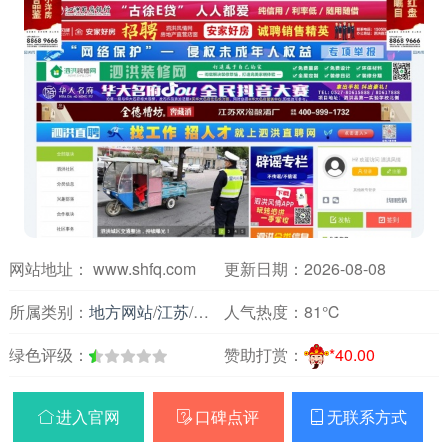
网站地址： www.shfq.com
更新日期：2026-08-08
所属类别：
地方网站
/
江苏
/
论坛交友
人气热度：
81℃
绿色评级：
赞助打赏：
*40.00
进入官网
口碑点评
无联系方式


