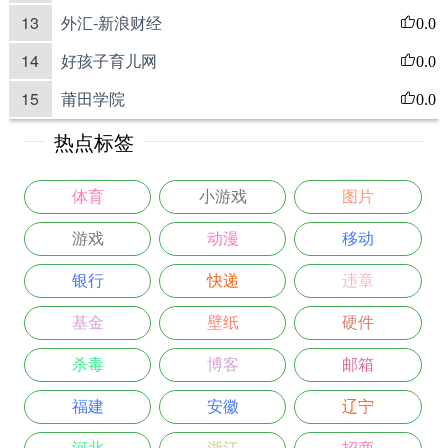
13
外汇-新浪财经
0.0
14
好孩子育儿网
0.0
15
莆田学院
0.0
热点标签
体育
小游戏
图片
游戏
动漫
移动
银行
快递
违章
基金
壁纸
硬件
杀毒
博客
邮箱
福建
安徽
辽宁