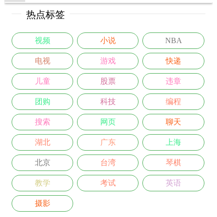
热点标签
视频
小说
NBA
电视
游戏
快递
儿童
股票
违章
团购
科技
编程
搜索
网页
聊天
湖北
广东
上海
北京
台湾
琴棋
教学
考试
英语
摄影