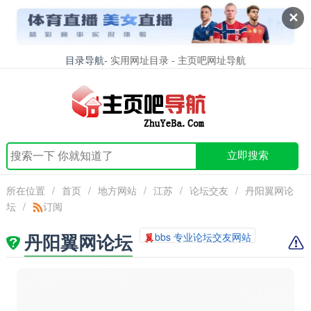
✕
目录导航
- 实用网址目录 - 主页吧网址导航
立即搜索
所在位置
/
首页
/
地方网站
/
江苏
/
论坛交友
/
丹阳翼网论
坛
/
订阅
丹阳翼网论坛
bbs 专业论坛交友网站