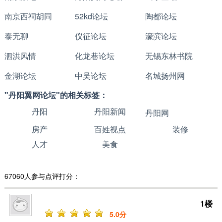
南京西祠胡同
52kd论坛
陶都论坛
泰无聊
仪征论坛
濠滨论坛
泗洪风情
化龙巷论坛
无锡东林书院
金湖论坛
中吴论坛
名城扬州网
"丹阳翼网论坛"的相关标签：
丹阳
丹阳新闻
丹阳网
房产
百姓视点
装修
人才
美食
67060人参与点评打分：
1楼
5
.0分