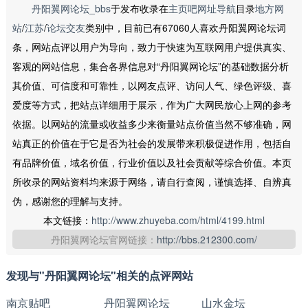
丹阳翼网论坛_bbs
于发布收录在
主页吧网址导航
目录
地方网
站
/
江苏
/
论坛交友
类别中，目前已有67060人喜欢丹阳翼网论坛词
条，网站点评以用户为导向，致力于快速为互联网用户提供真实、
客观的网站信息，集合各界信息对“丹阳翼网论坛”的基础数据分析
其价值、可信度和可靠性，以网友点评、访问人气、绿色评级、喜
爱度等方式，把站点详细用于展示，作为广大网民放心上网的参考
依据。以网站的流量或收益多少来衡量站点价值当然不够准确，网
站真正的价值在于它是否为社会的发展带来积极促进作用，包括自
有品牌价值，域名价值，行业价值以及社会贡献等综合价值。本页
所收录的网站资料均来源于网络，请自行查阅，谨慎选择、自辨真
伪，感谢您的理解与支持。
本文链接：
http://www.zhuyeba.com/html/4199.html
丹阳翼网论坛官网链接：
http://bbs.212300.com/
发现与"丹阳翼网论坛"相关的点评网站
南京贴吧
丹阳翼网论坛
山水金坛