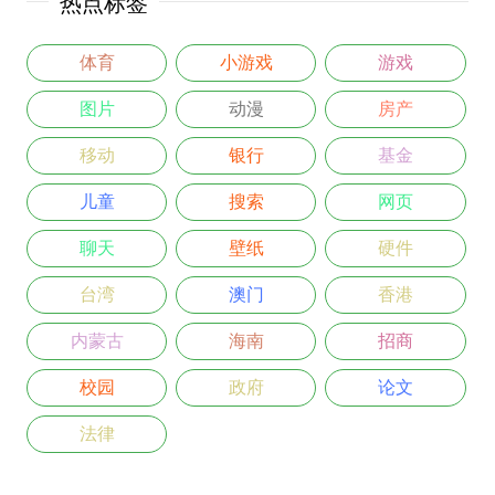
热点标签
体育
小游戏
游戏
图片
动漫
房产
移动
银行
基金
儿童
搜索
网页
聊天
壁纸
硬件
台湾
澳门
香港
内蒙古
海南
招商
校园
政府
论文
法律