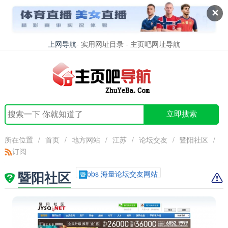
✕
上网导航
- 实用网址目录 - 主页吧网址导航
立即搜索
所在位置
/
首页
/
地方网站
/
江苏
/
论坛交友
/
暨阳社区
/
订阅
暨阳社区
bbs 海量论坛交友网站