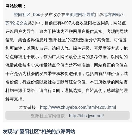
网站说明：
暨阳社区_bbs
于发布收录在
主页吧网址导航
目录
地方网站
/
江
苏
/
论坛交友
类别中，目前已有4697人喜欢暨阳社区词条，网站点
评以用户为导向，致力于快速为互联网用户提供真实、客观的网站
信息，集合各界信息对“暨阳社区”的基础数据分析其价值、可信度
和可靠性，以网友点评、访问人气、绿色评级、喜爱度等方式，把
站点详细用于展示，作为广大网民放心上网的参考依据。以网站的
流量或收益多少来衡量站点价值当然不够准确，网站真正的价值在
于它是否为社会的发展带来积极促进作用，包括自有品牌价值，域
名价值，行业价值以及社会贡献等综合价值。本页所收录的网站资
料均来源于网络，请自行查阅，谨慎选择、自辨真伪，感谢您的理
解与支持。
本文链接：
http://www.zhuyeba.com/html/4203.html
暨阳社区官网链接：
http://bbs.jysq.net/
发现与"暨阳社区"相关的点评网站