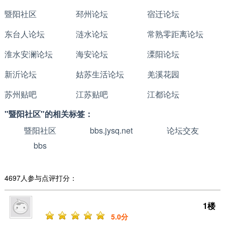
暨阳社区
邳州论坛
宿迁论坛
东台人论坛
涟水论坛
常熟零距离论坛
淮水安澜论坛
海安论坛
溧阳论坛
新沂论坛
姑苏生活论坛
羌溪花园
苏州贴吧
江苏贴吧
江都论坛
"暨阳社区"的相关标签：
暨阳社区
bbs.jysq.net
论坛交友
bbs
4697人参与点评打分：
1楼
5
.0分