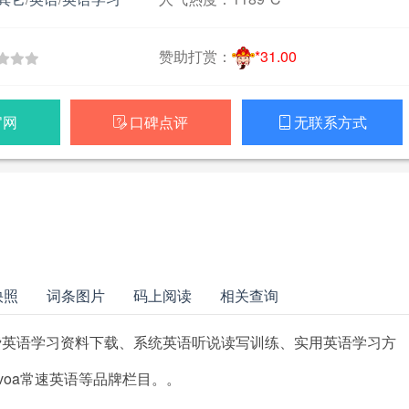
赞助打赏：
*31.00
官网
口碑点评
无联系方式


快照
词条图片
码上阅读
相关查询
供免费英语学习资料下载、系统英语听说读写训练、实用英语学习方
voa常速英语等品牌栏目。。