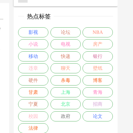
热点标签
楼
影视
论坛
NBA
>
小说
电视
房产
移动
快递
银行
违章
聊天
壁纸
硬件
杀毒
博客
甘肃
上海
青海
宁夏
北京
招商
校园
政府
论文
法律