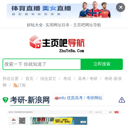
✕
好站大全
- 实用网址目录 - 主页吧网址导航
立即搜索
所在位置
/
首页
/
综合其它
/
考试
/
高考 / 考研
/
考研-新浪
网
/
订阅
考研-新浪网
edu 优质高考 / 考研网站