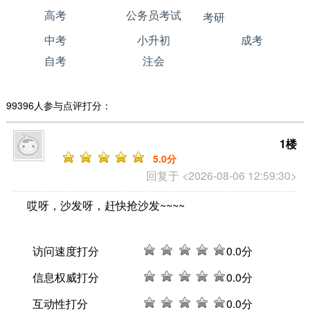
高考
公务员考试
考研
中考
小升初
成考
自考
注会
99396人参与点评打分：
1楼
5
.0分
回复于 <2026-08-06 12:59:30>
哎呀，沙发呀，赶快抢沙发~~~~
访问速度打分
0
.0分
信息权威打分
0
.0分
互动性打分
0
.0分