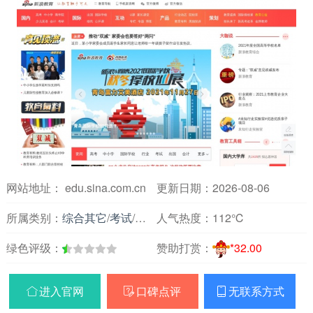
网站地址： edu.sina.com.cn
更新日期：2026-08-06
所属类别：
综合其它
/
考试
/
高考 / 考研
人气热度：
112℃
绿色评级：
赞助打赏：
*32.00
进入官网
口碑点评
无联系方式


