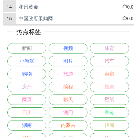
14
和讯黄金
0.0
15
中国政府采购网
0.0
热点标签
新闻
视频
体育
小游戏
图片
汽车
购物
旅游
菜谱
房产
编程
搜索
网页
聊天
壁纸
四川
澳门
香港
湖南
内蒙古
招商