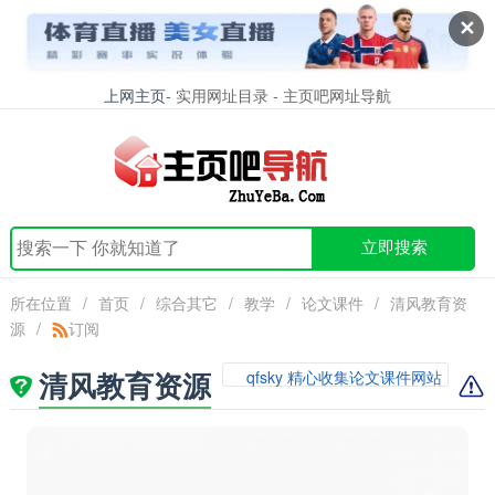
✕
上网主页
- 实用网址目录 - 主页吧网址导航
立即搜索
所在位置
/
首页
/
综合其它
/
教学
/
论文课件
/
清风教育资
源
/
订阅
清风教育资源
qfsky 精心收集论文课件网站