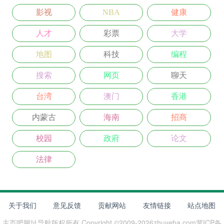
影视
NBA
健康
人才
彩票
大学
地图
科技
编程
搜索
网页
聊天
台湾
澳门
香港
内蒙古
海南
招商
校园
政府
论文
法律
关于我们
意见反馈
贡献网站
友情链接
站点地图
主页吧网址导航
版权所有 Copyright ©2009-
2026
zhuyeba.com
冀ICP备