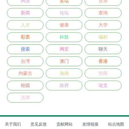
网游
笑话
音乐
新闻
论坛
查询
人才
健康
大学
彩票
科技
编程
搜索
网页
聊天
台湾
澳门
香港
内蒙古
海南
招商
校园
政府
论文
法律
关于我们
意见反馈
贡献网站
友情链接
站点地图