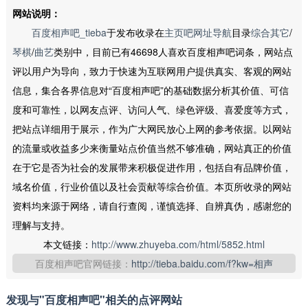
网站说明：
百度相声吧_tieba
于发布收录在
主页吧网址导航
目录
综合其它
/
琴棋
/
曲艺
类别中，目前已有46698人喜欢百度相声吧词条，网站点
评以用户为导向，致力于快速为互联网用户提供真实、客观的网站
信息，集合各界信息对“百度相声吧”的基础数据分析其价值、可信
度和可靠性，以网友点评、访问人气、绿色评级、喜爱度等方式，
把站点详细用于展示，作为广大网民放心上网的参考依据。以网站
的流量或收益多少来衡量站点价值当然不够准确，网站真正的价值
在于它是否为社会的发展带来积极促进作用，包括自有品牌价值，
域名价值，行业价值以及社会贡献等综合价值。本页所收录的网站
资料均来源于网络，请自行查阅，谨慎选择、自辨真伪，感谢您的
理解与支持。
本文链接：
http://www.zhuyeba.com/html/5852.html
百度相声吧官网链接：
http://tieba.baidu.com/f?kw=相声
发现与"百度相声吧"相关的点评网站