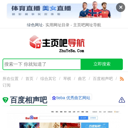
✕
绿色网址
- 实用网址目录 - 主页吧网址导航
立即搜索
所在位置
/
首页
/
综合其它
/
琴棋
/
曲艺
/
百度相声吧
/
订阅
百度相声吧
tieba 优秀曲艺网站