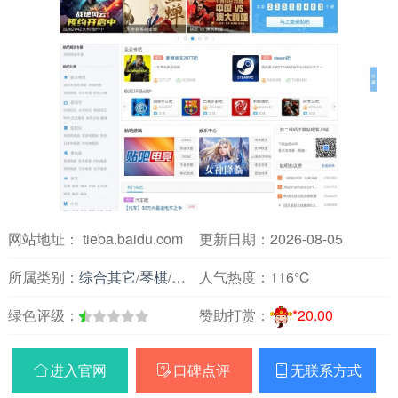
网站地址： tieba.baidu.com
更新日期：2026-08-05
所属类别：
综合其它
/
琴棋
/
曲艺
人气热度：
116℃
绿色评级：
赞助打赏：
*20.00
进入官网
口碑点评
无联系方式


