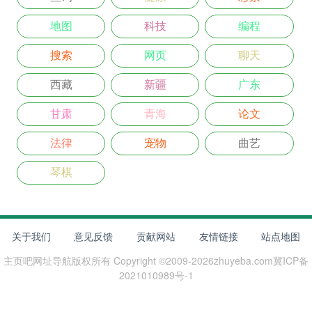
地图
科技
编程
搜索
网页
聊天
西藏
新疆
广东
甘肃
青海
论文
法律
宠物
曲艺
琴棋
关于我们
意见反馈
贡献网站
友情链接
站点地图
主页吧网址导航
版权所有 Copyright ©2009-
2026
zhuyeba.com
冀ICP备
2021010989号-1