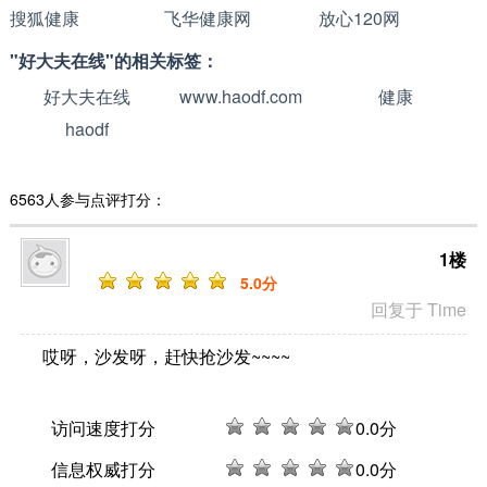
搜狐健康
飞华健康网
放心120网
"好大夫在线"的相关标签：
好大夫在线
www.haodf.com
健康
haodf
6563人参与点评打分：
1楼
5
.0分
回复于 Time
哎呀，沙发呀，赶快抢沙发~~~~
访问速度打分
0
.0分
信息权威打分
0
.0分