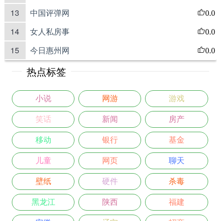
13
中国评弹网
0.0
14
女人私房事
0.0
15
今日惠州网
0.0
热点标签
小说
网游
游戏
笑话
新闻
房产
移动
银行
基金
儿童
网页
聊天
壁纸
硬件
杀毒
黑龙江
陕西
福建