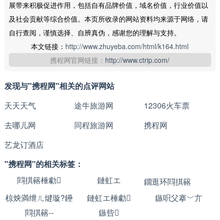
展带来积极促进作用，包括自有品牌价值，域名价值，行业价值以
及社会贡献等综合价值。本页所收录的网站资料均来源于网络，请
自行查阅，谨慎选择、自辨真伪，感谢您的理解与支持。
本文链接：
http://www.zhuyeba.com/html/k164.html
携程网官网链接：
http://www.ctrip.com/
发现与"携程网"相关的点评网站
天天天气
途牛旅游网
12306火车票
去哪儿网
同程旅游网
携程网
艺龙订酒店
"携程网"的相关标签：
閰掑簵棰勮
鏈虹エ
鐗逛环閰掑簵
椋炴満绁ㄦ煡璇?鑸
鏈虹エ棰勮
鏃呮父搴﹀亣
彮鏌ヨ
閰掑簵--
鏃呰