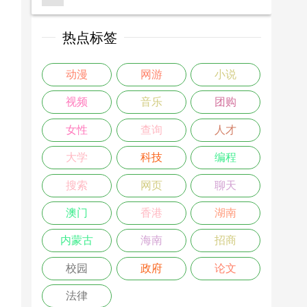
热点标签
动漫
网游
小说
视频
音乐
团购
女性
查询
人才
大学
科技
编程
搜索
网页
聊天
澳门
香港
湖南
内蒙古
海南
招商
校园
政府
论文
法律