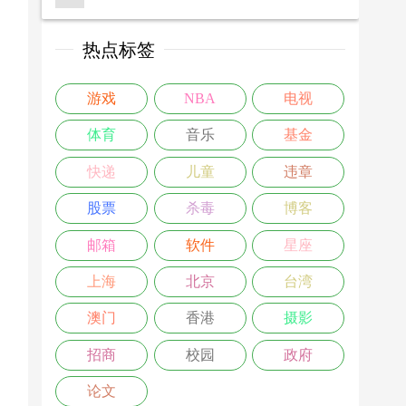
热点标签
游戏
NBA
电视
体育
音乐
基金
快递
儿童
违章
股票
杀毒
博客
邮箱
软件
星座
上海
北京
台湾
澳门
香港
摄影
招商
校园
政府
论文