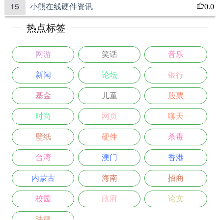
15
小熊在线硬件资讯
0.0
热点标签
网游
笑话
音乐
新闻
论坛
银行
基金
儿童
股票
时尚
网页
聊天
壁纸
硬件
杀毒
台湾
澳门
香港
内蒙古
海南
招商
校园
政府
论文
法律