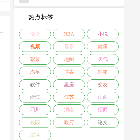
热点标签
论坛
NBA
小说
楼
视频
音乐
健康
>
彩票
地图
天气
汽车
博客
邮箱
软件
星座
交友
浙江
江苏
山西
四川
湖南
招商
校园
政府
论文
法律