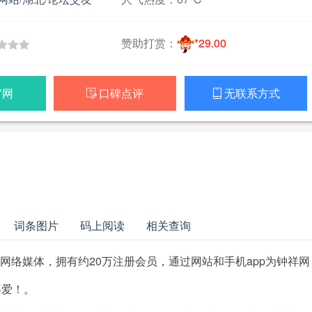
赞助打赏：
*29.00
官网
口碑点评
无联系方式


词条图片
码上阅读
相关查询
的网络媒体，拥有约20万注册会员，通过网站和手机app为钟祥网
喜爱！。