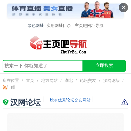
✕
绿色网址
- 实用网址目录 - 主页吧网址导航
立即搜索
所在位置
/
首页
/
地方网站
/
湖北
/
论坛交友
/
汉网论坛
/
订阅
汉网论坛
bbs 优秀论坛交友网站