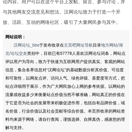
论内容。用户可以在这个平台上发帖、留言、参与讨论，并
与其他网友交流意见和想法。汉网论坛致力于打造一个开
放、活跃、互动的网络社区，吸引了大量网民参与其中。
网站说明：
汉网论坛_bbs
于发布收录在
主页吧网址导航
目录
地方网站
/
湖
北
/
论坛交友
类别中，目前已有57778人喜欢汉网论坛词条，网站点
评以用户为导向，致力于快速为互联网用户提供真实、客观的网站
信息，集合各界信息对“汉网论坛”的基础数据分析其价值、可信度
和可靠性，以网友点评、访问人气、绿色评级、喜爱度等方式，把
站点详细用于展示，作为广大网民放心上网的参考依据。以网站的
流量或收益多少来衡量站点价值当然不够准确，网站真正的价值在
于它是否为社会的发展带来积极促进作用，包括自有品牌价值，域
名价值，行业价值以及社会贡献等综合价值。本页所收录的网站资
料均来源于网络，请自行查阅，谨慎选择、自辨真伪，感谢您的理
解与支持。