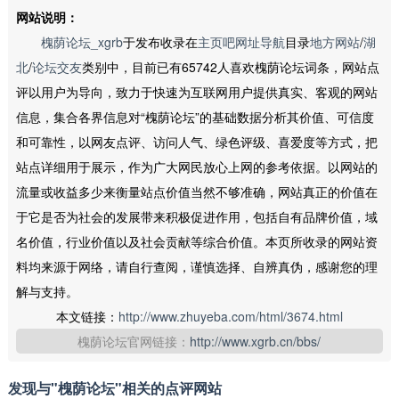
网站说明：
槐荫论坛_xgrb
于发布收录在
主页吧网址导航
目录
地方网站
/
湖
北
/
论坛交友
类别中，目前已有65742人喜欢槐荫论坛词条，网站点
评以用户为导向，致力于快速为互联网用户提供真实、客观的网站
信息，集合各界信息对“槐荫论坛”的基础数据分析其价值、可信度
和可靠性，以网友点评、访问人气、绿色评级、喜爱度等方式，把
站点详细用于展示，作为广大网民放心上网的参考依据。以网站的
流量或收益多少来衡量站点价值当然不够准确，网站真正的价值在
于它是否为社会的发展带来积极促进作用，包括自有品牌价值，域
名价值，行业价值以及社会贡献等综合价值。本页所收录的网站资
料均来源于网络，请自行查阅，谨慎选择、自辨真伪，感谢您的理
解与支持。
本文链接：
http://www.zhuyeba.com/html/3674.html
槐荫论坛官网链接：
http://www.xgrb.cn/bbs/
发现与"槐荫论坛"相关的点评网站