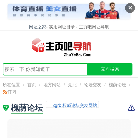
✕
网址之家
- 实用网址目录 - 主页吧网址导航
立即搜索
所在位置
/
首页
/
地方网站
/
湖北
/
论坛交友
/
槐荫论坛
/
订阅
槐荫论坛
xgrb 权威论坛交友网站