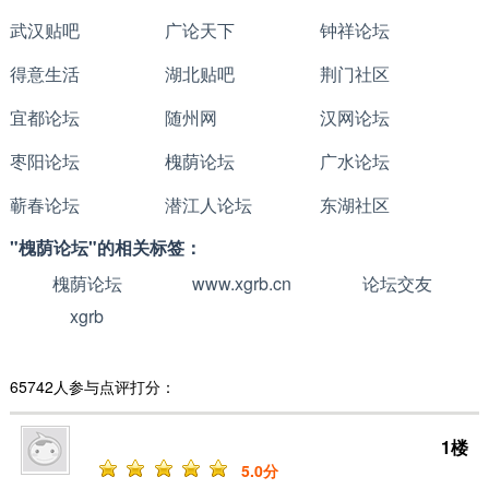
武汉贴吧
广论天下
钟祥论坛
得意生活
湖北贴吧
荆门社区
宜都论坛
随州网
汉网论坛
枣阳论坛
槐荫论坛
广水论坛
蕲春论坛
潜江人论坛
东湖社区
"槐荫论坛"的相关标签：
槐荫论坛
www.xgrb.cn
论坛交友
xgrb
65742人参与点评打分：
1楼
5
.0分