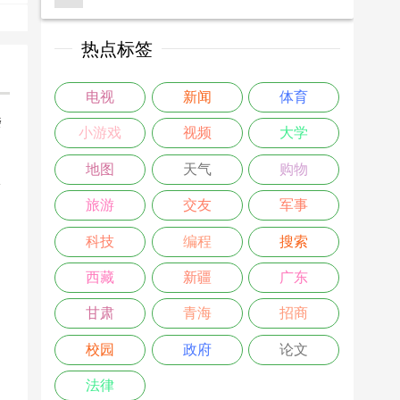
热点标签
电视
新闻
体育
楼
小游戏
视频
大学
>
地图
天气
购物
旅游
交友
军事
科技
编程
搜索
西藏
新疆
广东
甘肃
青海
招商
校园
政府
论文
法律